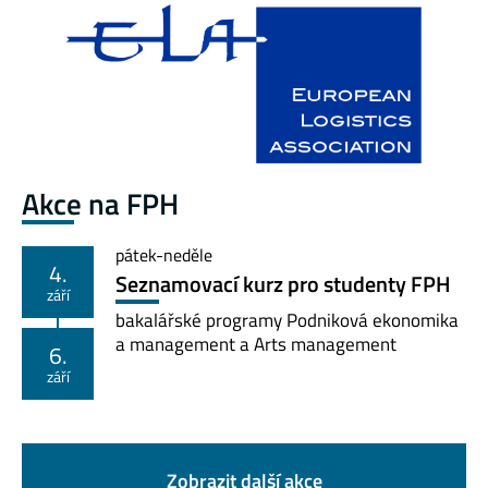
Akce na FPH
pátek
-
neděle
4.
Seznamovací kurz pro studenty FPH
září
bakalářské programy Podniková ekonomika
a management a Arts management
6.
září
Zobrazit další akce