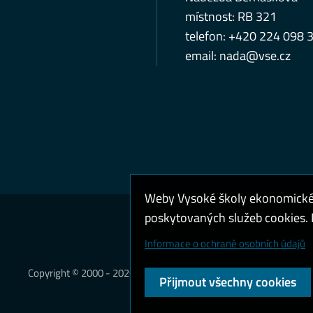
místnost: RB 321
telefon: +420 224 098 
email:
nada@vse.cz
Weby Vysoké školy ekonomické v
poskytovaných služeb cookies. P
Cookies a ochrana o
Informace o ochraně osobních údajů
Copyright © 2000 - 2026 Vysoká škola ekonomická v Praze
Přijmout všechny cookies