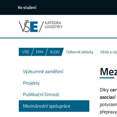
Ke stažení
VŠE
FPH
KLOG
Odborné aktivity
Věda a v
Mez
Výzkumné zaměření
Projekty
Díky
cer
Publikační činnost
asociací
potvrze
Mezinárodní spolupráce
přepravy