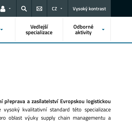
CZ
Vysoký kontrast
Odkazy pro uživatele
Hledat
Vedlejší
Odborné
specializace
aktivity
í přeprava a zasílatelství
Evropskou logistickou
 vysoký kvalitativní standard této specializace
pro oblast výuky supply chain managementu a