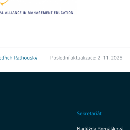
edřich Rathouský
Poslední aktualizace:
2. 11. 2025
Sekretariát
Naděžda Bernášková