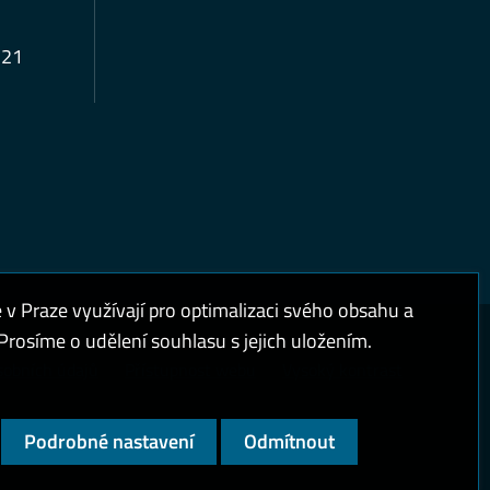
321
 Praze využívají pro optimalizaci svého obsahu a
rosíme o udělení souhlasu s jejich uložením.
sobních údajů
Přístupnost webu
Vysoký kontrast
Podrobné nastavení
Odmítnout